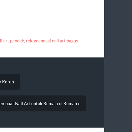
il art pendek
,
rekomendasi nail art bagus
k Keren
embuat Nail Art untuk Remaja di Rumah »