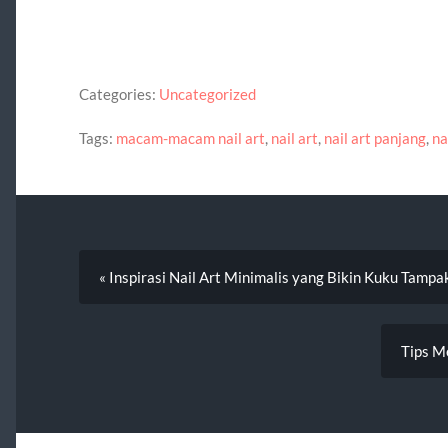
Categories:
Uncategorized
Tags:
macam-macam nail art
,
nail art
,
nail art panjang
,
na
« Inspirasi Nail Art Minimalis yang Bikin Kuku Tampa
Tips M