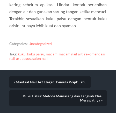
kering sebelum aplikasi. Hindari kontak berlebihan
dengan air dan gunakan sarung tangan ketika mencuci.
Terakhir, sesuaikan kuku palsu dengan bentuk kuku
orisinil supaya lebih kuat dan nyaman.
Categories:
Uncategorized
Tags:
kuku
,
kuku palsu
,
macam-macam nail art
,
rekomendasi
nail art bagus
,
salon nail
« Manfaat Nail Art Elegan, Pemula Wajib Tahu
Kuku Palsu: Metode Memasang dan Langkah Ideal
Merawatnya »